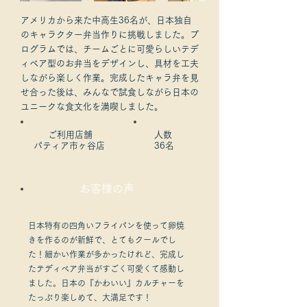
アメリカから来た中高生36名が、日本独自
のキャラクター弁当作りに挑戦しました。プ
ログラムでは、チームごとに可愛らしいテデ
ィベア型のお弁当をデザインし、具材を工夫
しながら楽しく作業。完成したキャラ弁を見
せ合った後は、みんなで試食しながら日本の
ユニークな食文化を満喫しました。
​ご利用店舗
人数
パティア市ヶ谷店
36名
​お客様の声
日本特有の四角いフライパンを使って卵焼
きを作るのが新鮮で、とてもクールでし
た！細かい作業が多かったけれど、完成し
たテディベア弁当がすごく可愛くて感動し
ました。日本の『かわいい』カルチャーを
たっぷり楽しめて、大満足です！