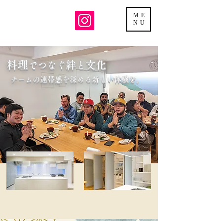
ME
NU
料理
絆
文化
でつなぐ
と
​チームの連帯感を深める新しい体験を。